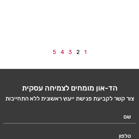
לדור
ההמ
נתפ
לעית
כחל
קרא 
5
4
3
2
1
הד-און מומחים לצמיחה עסקית
 קשר לקביעת פגישת ייעוץ ראשונית ללא התחייבות