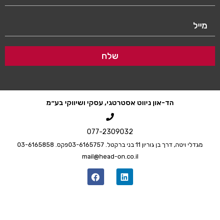
שלח
הד-און ניווט אסטרטגי, עסקי ושיווקי בע״מ
077-2309032
גדלי ויטה, דרך בן גוריון 11 בני ברק
טל. 03-6165757
פקס. 03-6165858
mail@head-on.co.il