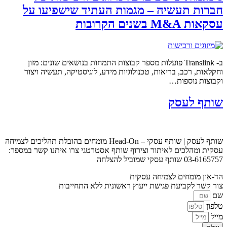
חברות תעשיה – מגמות העתיד שישפיעו על
עסקאות M&A בשנים הקרובות
ב- Translink פועלות מספר קבוצות התמחות בנושאים שונים: מזון
וחקלאות, רכב, בריאות, טכנולוגיות מידע, לוגיסטיקה, תעשיה ויצור
וקבוצות נוספות…
שותף לעסק
שותף לעסק | שותף עסקי – Head-On מומחים בהובלת תהליכים לצמיחה
עסקית ומהלכים לאיתור וצירוף שותף אסטרטגי צרו איתנו קשר במספר:
03-6165757 שותף עסקי שמוביל להצלחה
הד-און מומחים לצמיחה עסקית
צור קשר לקביעת פגישת ייעוץ ראשונית ללא התחייבות
שם
טלפון
מייל