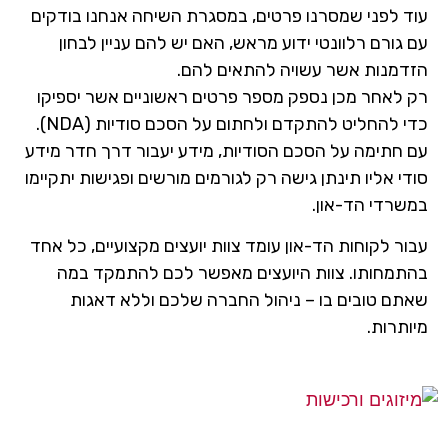
ד לפני שמסרנו פרטים, במסגרת השיחה אנחנו בודקים
גורם רלוונטי ידוע מראש, האם יש להם עניין לבחון
דמנות אשר עשויה להתאים להם.
 לאחר מכן נספק מספר פרטים ראשוניים אשר יספיקו
 להחליט להתקדם ולחתום על הסכם סודיות (NDA).
 חתימה על הסכם הסודיות, מידע יעבור דרך חדר מידע
י אליו תינתן גישה רק לגורמים מורשים ופגישות יתקיימו
שרדי הד-און.
ר לקוחות הד-און עומד צוות יועצים מקצועיים, כל אחד
תמחותו. צוות היועצים מאפשר לכם להתמקד במה
תם טובים בו – ניהול החברה שלכם וללא דאגות
תרות.