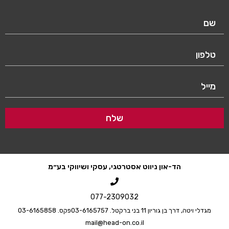
שלח
הד-און ניווט אסטרטגי, עסקי ושיווקי בע״מ
077-2309032
גדלי ויטה, דרך בן גוריון 11 בני ברק
טל. 03-6165757
פקס. 03-6165858
mail@head-on.co.il