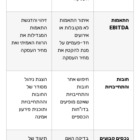
התאמות
איתור התאמות
זיהוי והדגשת
EBITDA
לא מקובלות או
התאמות
אירועים
המגדילות את
חד-פעמיים על
הרווח האמיתי ואת
מנת להקטין את
מחיר העסקה
מחיר העסקה
חובות
חיפוש אחר
הצגת ניהול
והתחייבויות
חובות
מסודר של
והתחייבויות
החובות
שאינם מופיעים
וההתחייבויות
בדו"חות
ותוכנית פירעון
הכספיים
אמינה
נכסים קבועים
בדיקה האם
תיעוד של