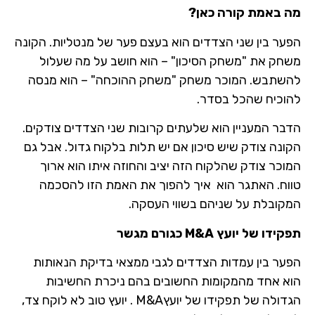
מה באמת קורה כאן
?
הפער בין שני הצדדים הוא בעצם פער של מנטליות. הקונה
משחק את "משחק הסיכון" – הוא חושב על מה שעלול
להשתבש. המוכר משחק "משחק ההוכחה" – הוא מנסה
להוכיח שהכל בסדר.
הדבר המעניין הוא שלעתים קרובות שני הצדדים צודקים.
הקונה צודק שיש סיכון אם יש תלות בלקוח גדול. אבל גם
המוכר צודק שהלקוח הזה יציב והחוזה איתו הוא ארוך
טווח. האתגר הוא איך להפוך את האמת הזו להסכמה
המקובלת על שניהם בשווי העסקה.
תפקידו של יועץ
M&A
כגורם מגשר
הפער בין עמדות הצדדים לגבי ממצאי בדיקת הנאותות
הוא אחד מהמקומות החשובים בהם ניכרת החשיבות
הגדולה של תפקידו של יועץM&A . יועץ טוב לא לוקח צד,