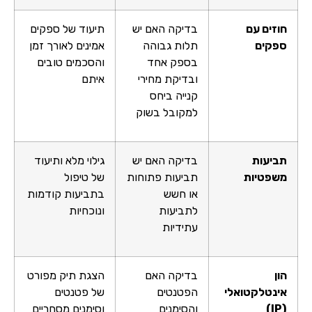
חוזים עם
בדיקה האם יש
תיעוד של ספקים
ספקים
תלות גבוהה
אמינים לאורך זמן
בספק אחד
והסכמים טובים
ובדיקת מחירי
איתם
קנייה ביחס
למקובל בשוק
תביעות
בדיקה האם יש
גילוי מלא ותיעוד
משפטיות
תביעות פתוחות
של טיפול
או חשש
בתביעות קודמות
לתביעות
ונוכחיות
עתידיות
הון
בדיקה האם
הצגת תיק מפורט
אינטלקטואלי
הפטנטים
של פטנטים
(
IP
)
והסימנים
וסימנים מסחריים