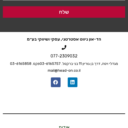
שלח
הד-און ניווט אסטרטגי, עסקי ושיווקי בע״מ
077-2309032
גדלי ויטה, דרך בן גוריון 11 בני ברק
טל. 03-6165757
פקס. 03-6165858
mail@head-on.co.il
אודות