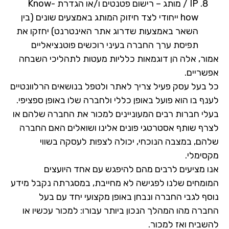
IP / מותג – רישום פטנטים ו/או הגדרת Know-
how ייחודי לצד חיזוק המותג באמצעים שונים (בין
השאר באמצעות שדרוג אתר האינטרנט) יחזקו את
תפיסת ערך החברה בעיני רוכשים פוטנציאליים
ור, אלה הן דוגמאות כלליות מעטות לתהליכי השבחה
שריים.
 בעל עסק פעיל צריך לאתר ולטפל בנושאים הרלוונטיים
ף בו הוא פועל באופן כללי ולחברה שלו באופן ספציפי.
לי חברות רבים המעוניינים למכור את החברה שלהם או
רף שותף אסטרטגי פונים אלינו ושואלים האם החברה
הם, במצבה הנוכחי, יכולה לצפות לעסקה בשווי
סימלי.
ו מציעים לרבים מהם להיפגש עם אחד היועצים
ומחים שלנו לפגישה לא מחייבת, במסגרתה נקבל מידע
ף לגבי החברה ונבחן באופן מקצועי יחד עם בעל
רה מהו המהלך הנכון ביותר עבורו: למכור עכשיו או
שביח ואז למכור.