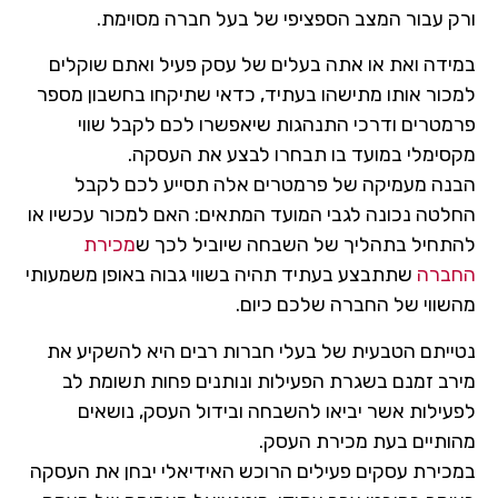
ק עבור המצב הספציפי של בעל חברה מסוימת.
ידה ואת או אתה בעלים של עסק פעיל ואתם שוקלים
כור אותו מתישהו בעתיד, כדאי שתיקחו בחשבון מספר
מטרים ודרכי התנהגות שיאפשרו לכם לקבל שווי
סימלי במועד בו תבחרו לבצע את העסקה.
נה מעמיקה של פרמטרים אלה תסייע לכם לקבל
לטה נכונה לגבי המועד המתאים: האם למכור עכשיו או
תחיל בתהליך של השבחה שיוביל לכך ש
מכירת
ברה
שתתבצע בעתיד תהיה בשווי גבוה באופן משמעותי
שווי של החברה שלכם כיום.
ייתם הטבעית של בעלי חברות רבים היא להשקיע את
רב זמנם בשגרת הפעילות ונותנים פחות תשומת לב
עילות אשר יביאו להשבחה ובידול העסק, נושאים
ותיים בעת מכירת העסק.
כירת עסקים פעילים הרוכש האידיאלי יבחן את העסקה