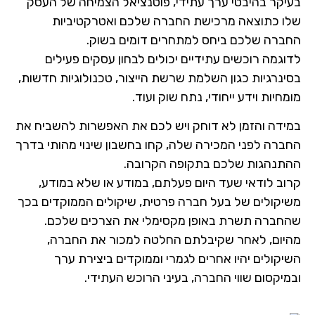
יקר בהיבטי ערך עתידי, פוטנציאל הצמיחה של העסק
ו כתוצאה מרכישת החברה שלכם ואטרקטיביות
ברה שלכם ביחס למתחרים דומים בשוק.
גמה רוכשים עתידיים יכולים לבחון עסקים פעילים
נרגיות כגון השלמת שרשת הייצור, טכנולוגיות חדשות,
חיות וידע ייחודי, נתח שוק ועוד.
ידה והזמן לא דוחק ויש לכם את האפשרות להשביח את
ברה לפני המכירה שלה, קחו בחשבון שינוי מהותי בדרך
תנהגות שלכם בתקופה הקרובה.
וב לודאי שעד היום פעלתם, במודע או שלא במודע,
יקולים של בעל חברה פרטית, שיקולים הממוקדים בכך
חברה תשרת באופן מקסימלי את הצרכים שלכם.
יום, לאחר שקיבלתם החלטה למכור את החברה,
קולים יהיו אחרים לגמרי וממוקדים ביצירת ערך
יקסום שווי החברה, בעיני הרוכש העתידי.