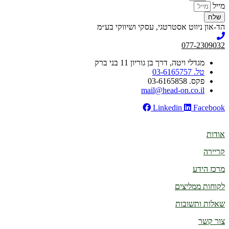
מייל
שלח
הד-און ניווט אסטרטגי, עסקי ושיווקי בע״מ
077-2309032
מגדלי ויטה, דרך בן גוריון 11 בני ברק
טל. 03-6165757
פקס. 03-6165858
mail@head-on.co.il
Linkedin
Facebook
אודות
קריירה
מרכז הידע
לקוחות ממליצים
שאלות ותשובות
צור קשר