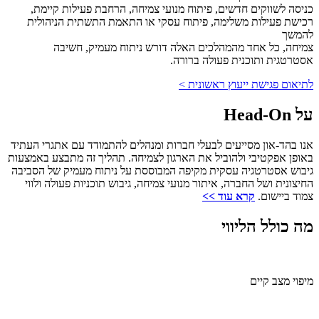
כניסה לשווקים חדשים, פיתוח מנועי צמיחה, הרחבת פעילות קיימת,
רכישת פעילות משלימה, פיתוח עסקי או התאמת התשתית הניהולית
להמשך
צמיחה, כל אחד מהמהלכים האלה דורש ניתוח מעמיק, חשיבה
אסטרטגית ותוכנית פעולה ברורה.
לתיאום פגישת ייעוץ ראשונית >
על Head-On
אנו בהד-און מסייעים לבעלי חברות ומנהלים להתמודד עם אתגרי העתיד
באופן אפקטיבי ולהוביל את הארגון לצמיחה. תהליך זה מתבצע באמצעות
גיבוש אסטרטגיה עסקית מקיפה המבוססת על ניתוח מעמיק של הסביבה
החיצונית ושל החברה, איתור מנועי צמיחה, גיבוש תוכניות פעולה ולווי
צמוד ביישום.
קרא עוד >>
מה כולל הליווי
מיפוי מצב קיים