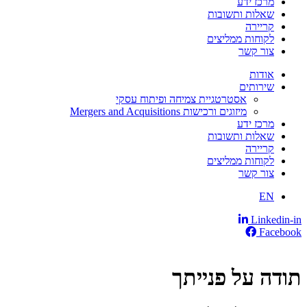
מרכז ידע
שאלות ותשובות
קריירה
לקוחות ממליצים
צור קשר
אודות
שירותים
אסטרטגיית צמיחה ופיתוח עסקי
מיזוגים ורכישות Mergers and Acquisitions
מרכז ידע
שאלות ותשובות
קריירה
לקוחות ממליצים
צור קשר
EN
Linkedin-in
Facebook
תודה על פנייתך