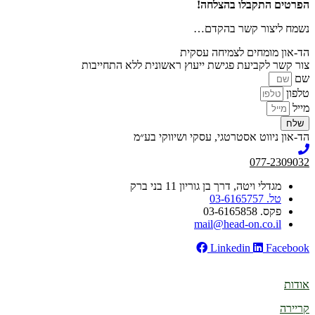
הפרטים התקבלו בהצלחה!
נשמח ליצור קשר בהקדם…
הד-און מומחים לצמיחה עסקית
צור קשר לקביעת פגישת ייעוץ ראשונית ללא התחייבות
שם
טלפון
מייל
שלח
הד-און ניווט אסטרטגי, עסקי ושיווקי בע״מ
077-2309032
מגדלי ויטה, דרך בן גוריון 11 בני ברק
טל. 03-6165757
פקס. 03-6165858
mail@head-on.co.il
Linkedin
Facebook
אודות
קריירה