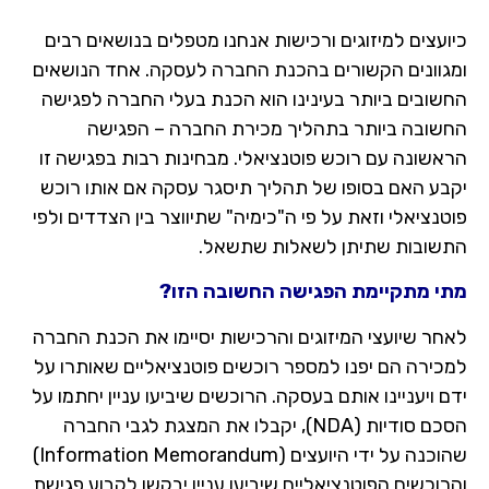
עצים למיזוגים ורכישות אנחנו מטפלים בנושאים רבים
גוונים הקשורים בהכנת החברה לעסקה. אחד הנושאים
שובים ביותר בעינינו הוא הכנת בעלי החברה לפגישה
שובה ביותר בתהליך מכירת החברה – הפגישה
אשונה עם רוכש פוטנציאלי. מבחינות רבות בפגישה זו
בע האם בסופו של תהליך תיסגר עסקה אם אותו רוכש
נציאלי וזאת על פי ה"כימיה" שתיווצר בין הצדדים ולפי
שובות שתיתן לשאלות שתשאל.
י מתקיימת הפגישה החשובה הזו?
ר שיועצי המיזוגים והרכישות יסיימו את הכנת החברה
כירה הם יפנו למספר רוכשים פוטנציאליים שאותרו על
 ויעניינו אותם בעסקה. הרוכשים שיביעו עניין יחתמו על
הסכם סודיות (NDA), יקבלו את המצגת לגבי החברה
שהוכנה על ידי היועצים (Information Memorandum)
וכשים הפוטנציאליים שיביעו עניין יבקשו לקבוע פגישת