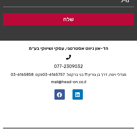
שלח
הד-און ניווט אסטרטגי, עסקי ושיווקי בע״מ
077-2309032
גדלי ויטה, דרך בן גוריון 11 בני ברק
טל. 03-6165757
פקס. 03-6165858
mail@head-on.co.il