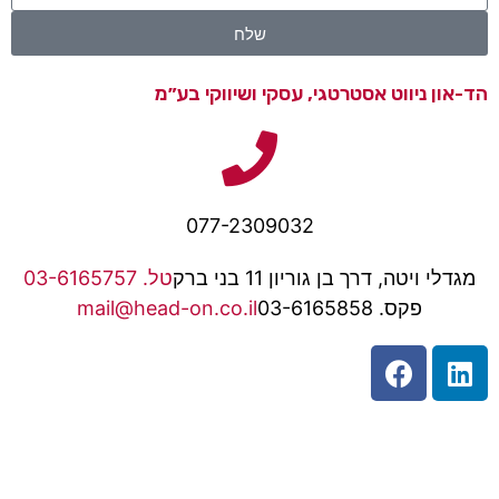
שלח
הד-און ניווט אסטרטגי, עסקי ושיווקי בע״מ
077-2309032
מגדלי ויטה, דרך בן גוריון 11 בני ברק
טל. 03-6165757
פקס. 03-6165858
mail@head-on.co.il