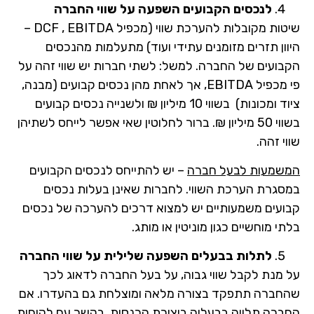
לנכסים הקבועים השפעה על שווי החברה
שיטות מקובלות להערכת שווי (מכפיל DCF , EBITDA –
היוון תזרים מזומנים עתידי ועוד) מתעלמות מהנכסים
הקבועים של החברה. למשל: לשתי חברות יש שווי זהה על
פי מכפיל EBITDA, אך לאחת מהן נכסים קבועים (מבנה,
ציוד ומכונות) בשווי 10 מיליון ₪ ולשנייה נכסים קבועים
בשווי 50 מיליון ₪. ברור לחלוטין שאי אפשר לייחס לשתיהן
שווי זהה.
המשמעות לבעל חברה
– יש להתייחס לנכסים הקבועים
במסגרת הערכת השווי. לחברות שאינן בעלות נכסים
קבועים משמעותיים יש למצוא דרכים להערכה של נכסים
בלתי מוחשיים כגון מוניטין או מותג.
לתלות בבעלים השפעה שלילית על שווי החברה
על מנת לקבל שווי גבוה, על בעל החברה לדאוג לכך
שהחברה תתפקד בצורה מלאה ומוצלחת גם בהעדרו. אם
החברה תלויה בבעליה ביצירת הכנסות, בקשר עם לקוחות