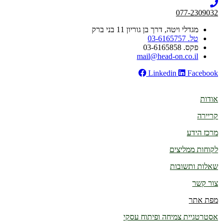
077-2309032
מגדלי ויטה, דרך בן גוריון 11 בני ברק
טל. 03-6165757
פקס. 03-6165858
mail@head-on.co.il
Linkedin
Facebook
אודות
קריירה
מרכז הידע
לקוחות ממליצים
שאלות ותשובות
צור קשר
מפת אתר
אסטרטגיית צמיחה ופיתוח עסקי