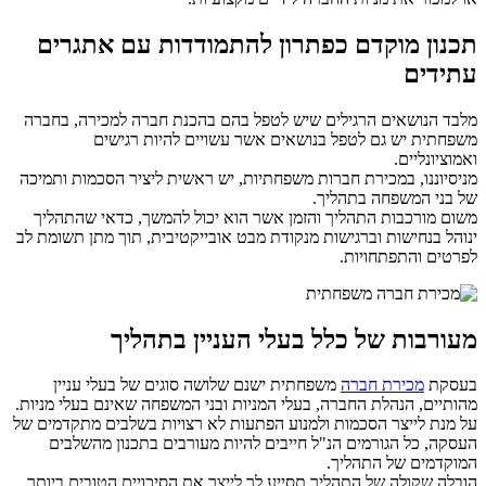
תכנון מוקדם כפתרון להתמודדות עם אתגרים
עתידים
מלבד הנושאים הרגילים שיש לטפל בהם בהכנת חברה למכירה, בחברה
משפחתית יש גם לטפל בנושאים אשר עשויים להיות רגישים
ואמוציונליים.
מניסיוננו, במכירת חברות משפחתיות, יש ראשית ליציר הסכמות ותמיכה
של בני המשפחה בתהליך.
משום מורכבות התהליך והזמן אשר הוא יכול להמשך, כדאי שהתהליך
ינוהל בנחישות וברגישות מנקודת מבט אובייקטיבית, תוך מתן תשומת לב
לפרטים והתפתחויות.
מעורבות של כלל בעלי העניין בתהליך
בעסקת
מכירת חברה
משפחתית ישנם שלושה סוגים של בעלי עניין
מהותיים, הנהלת החברה, בעלי המניות ובני המשפחה שאינם בעלי מניות.
על מנת לייצר הסכמות ולמנוע הפתעות לא רצויות בשלבים מתקדמים של
העסקה, כל הגורמים הנ"ל חייבים להיות מעורבים בתכנון מהשלבים
המוקדמים של התהליך.
הובלה שקולה של התהליך תסייע לך לייצר את הסיכויים הטובים ביותר