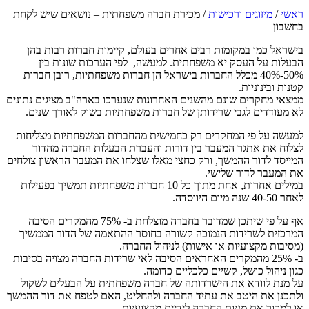
ראשי
/
מיזוגים ורכישות
/
מכירת חברה משפחתית – נושאים שיש לקחת
בחשבון
בישראל כמו במקומות רבים אחרים בעולם, קיימות חברות רבות בהן
הבעלות על העסק יא משפחתית. למעשה, לפי הערכות שונות בין
50%-40% מכלל החברות בישראל הן חברות משפחתיות, רובן חברות
קטנות ובינוניות.
ממצאי מחקרים שונם מהשנים האחרונות שנערכו בארה"ב מציגים נתונים
לא מעודדים לגבי שרידותן של חברות משפחתיות בשוק לאורך שנים.
למעשה על פי המחקרים רק כחמישית מהחברות המשפחתיות מצליחות
לצלוח את אתגר המעבר בין דורות והעברת הבעלות החברה מהדור
המייסד לדור ההמשך, ורק כחצי מאלו שצלחו את המעבר הראשון צולחים
את המעבר לדור שלישי.
במילים אחרות, אחת מתוך כל 10 חברות משפחתיות תמשיך בפעילות
לאחר 40-50 שנה מיום היווסדה.
אף על פי שיתכן שמדובר בחברה מוצלחת ב- 75% מהמקרים הסיבה
המרכזית לשרידות הנמוכה קשורה בחוסר ההתאמה של הדור הממשיך
(מסיבות מקצועיות או אישות) לניהול החברה.
ב- 25% מהמקרים האחראים הסיבה לאי שרידות החברה מצויה בסיבות
כגון ניהול כושל, קשיים כלכליים כדומה.
על מנת לוודא את הישרדותה של חברה משפחתית על הבעלים לשקול
ולתכנן את היטב את עתיד החברה ולהחליט, האם לטפח את דור ההמשך
או למכור את מניות החברה לידיים מקצועיות.