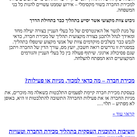
למכירת החברה בשווי מקסימלי – אירוע שממנו עשויים להנות כל בני
המשפחה.
גיבוש צוות מקצועי אשר יסייע בתהליך כבר בתחילת הדרך
על מנת לגשר אל האינטרסים של כל בעלי העניין בצורה יעילה מחד
ומאידך לנהל ולתכנן בצורה מקצועית תהליך של מכירת חברה, כדאי
לגבש כבר בשלבים מוקדמים צוות של אנשי מקצוע שיטפלו בתהליך.
במסגרת זו נדרשים רואה חשבון, יועץ מס, עורך הדין של החברה ויתכן
שגם פסיכולוג ארגוני. שיתוף פעולה בין כל בעלי העניין והגורמים
המקצועיים הוא המפתח להצלחה.
מכירת חברה – מה כדאי למכור, מניות או פעילות?
בעסקת מכירת חברה קיימת לפעמים התלבטות בשאלה מה מוכרים, את
מניות החברה או את פעילות החברה? התשובה להתלבטות זו היא, באופן
לא מפתיע – תלוי….
קרא/י עוד »
חשיבות התוכנית העסקית בתהליך מכירת החברה וטעויות