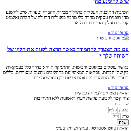
שיש להימנע מהן
חשיבות התוכנית העסקית בתהליך מכירת החברה וטעויות שיש להימנע
מהן תוכנית עסקית מהווה כלי מרכזי בפעילות הרגילה של חברה ואלמנט
קריטי בתהליך מכירת חברה או…
קרא/י עוד »
עם מה תצטרך להתמודד כאשר תרצה לקנות את חלקו של
השותף שלך ?
כאשר עוסקים במיזוגים ורכישות, ההתמקדות היא בדרך כלל בעסקאות
בין שתי חברות, עסקאות המאופיינות בתהליכים מובנים ומסודרים, כללים
ברורים של התנהגות והתאמת ציפיות בין הרוכש והמוכר…
קרא/י עוד »
הד-און מומחים לצמיחה עסקית
צור קשר לקביעת פגישת ייעוץ ראשונית ללא התחייבות
שם
טלפון
מייל
שלח
הד-און ניווט אסטרטגי, עסקי ושיווקי בע״מ