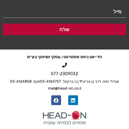
שלח
הד-און ניווט אסטרטגי, עסקי ושיווקי בע״מ
077-2309032
מגדלי ויטה, דרך בן גוריון 11 בני ברק
טל. 03-6165757
פקס. 03-6165858
mail@head-on.co.il