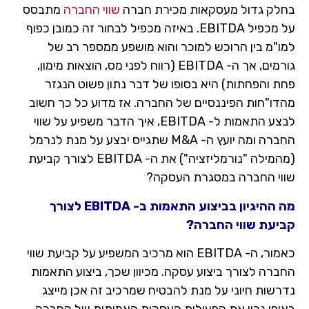
בחלק גדול מעסקאות מכירת חברה
שווי החברה
מתבסס
על מכפיל EBITDA. באיזה מכפיל לבחור זה כמובן כפוף
למו"מ בין הרוכש למוכר והוא מושפע ממספר רב של
גורמים, אך ה- EBITDA (רווח לפני מס, הוצאות מימון,
פחת והפחתות) היא בסופו של דבר נתון פשוט הנגזר
מהדו"חות הפיננסיים של החברה. אז מדוע כל כך חשוב
לבצע התאמות ל- EBITDA, איך הדבר משפיע על שווי
החברה ומה יועץ ה- M&A שתגייס יבצע על מנת לנרמל
(מהמילה "נורמליזציה") את ה- EBITDA לצורך קביעת
שווי החברה במסגרת העסקה?
מה ההיגיון בביצוע התאמות ב- EBITDA לצורך
קביעת שווי החברה?
כאמור, ה- EBITDA הוא מרכיב המשפיע על קביעת שווי
החברה לצורך ביצוע עסקה. מכיוון שכך, ביצוע התאמות
נדרשות חיוני על מנת להבטיח שמרכיב זה אכן מייצג