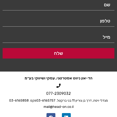
שלח
הד-און ניווט אסטרטגי, עסקי ושיווקי בע״מ
077-2309032
מגדלי ויטה, דרך בן גוריון 11 בני ברק
טל. 03-6165757
פקס. 03-6165858
mail@head-on.co.il