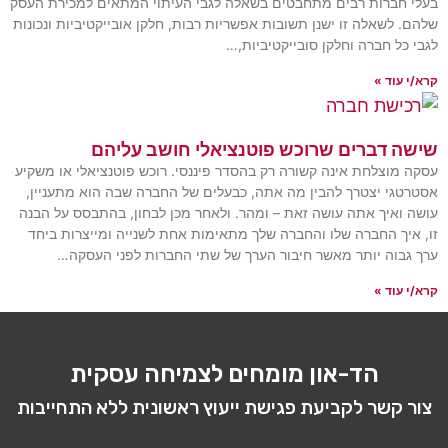
בעלי חברות רבים מתחבטים בשאלה לגבי העיתוי המתאים למכירת העסק
שלהם. לשאלה זו ישנן תשובות אפשריות רבות, חלקן אובייקטיביות ונכונות
לגבי כל חברה וחלקן סובייקטיביות,…
קרא/י עוד »
שישה דברים שרוכש פוטנציאלי חושב עליהם
עסקה מוצלחת אינה קשורה רק בהסדר פיננסי. רוכש פוטנציאלי או משקיע
אסטרטגי יצטרך להבין מה אתה, כבעלים של החברה שבה הוא מתעניין,
עושה ואיך אתה עושה זאת – ומהר. ולאחר מכן לבחון, בהתבסס על הבנה
זו, איך החברה שלו והחברה שלך מתאימות אחת לשנייה ומייצרות ביחד
ערך גבוה יותר מאשר חיבור הערך של שתי החברות לפני העסקה…
קרא/י עוד »
הד-און מומחים לצמיחה עסקית
צור קשר לקביעת פגישת ייעוץ ראשונית ללא התחייבות