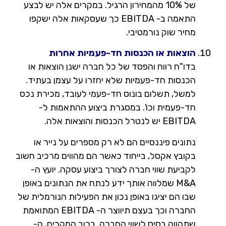
של 10% מהמחירון הרגיל. במקרים אלה יש לבצע
התאמה ב- EBITDA כך שעסקאות אלה ישקפו
מחיר שוק נורמטיבי.
הוצאות או הכנסות חד-פעמיות אחרות
בדו"ח רווח והפסד של כל חברה ישנן הוצאות או
הכנסות חד-פעמיות שלא יחזרו על עצמן בעתיד.
למשל, תשלום בונוס חד-פעמי לעובד, מכירת נכס
חד-פעמית וכו'. במסגרת ביצוע ההתאמות ל-
EBITDA יש לנטרל הכנסות והוצאות אלה.
נתונים פיננסיים הם לא רק מספרים על נייר או
בקובץ אקסל, בייחוד כאשר הם מהווים מרכיב חשוב
לקביעת שווי חברה לצורך ביצוע עסקה. יועץ ה-
M&A שמלווה אותך ידע לנתח את הנתונים באופן
שבו הם יציגו באופן נכון את הפעילות הנורמלית של
החברה וכך בעצם תיווצר ה- EBITDA המתואמת
שתהווה בסיס לשווי החברה. ברוב המקרים, ה-